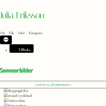
Hoppa
Julia Eriksson
till
innehåll
Om
Följ
Arkiv
Kategorier
Tillbaka
Sommarbilder
Publicerat
till
2006-07-25
4 kommentarer
av
Sommarbilder
Julia