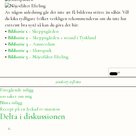
Av någon anledning går det inte att få bilderna större än såhär. Vill
du kika tydligare (vilket verkligen rekommenderas om du inte har
extremt bra syn) så kan du göra det här:
•
Bildserie 1
– Skeppsgården
•
Bildserie 2
– Skeppsgården + strand i Tyskland
•
Bildserie 3
– Amsterdam
•
Bildserie 4
– Slottspark
•
Bildserie 5
– Nöjesfältet Efteling
0
Publicerat
Publicerat
2006-07-25
Foto
av
i
Julia
Inläggsnavigering
Föregående
Föregående inlägg
inlägg:
100 saker om mig
Nästa
Nästa inlägg
inlägg:
Recept på en lyckad tv-maraton
Delta i diskussionen