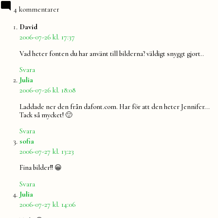
4 kommentarer
säger:
David
2006-07-26 kl. 17:37
Vad heter fonten du har använt till bilderna? väldigt snyggt gjort..
Svara
säger:
Julia
2006-07-26 kl. 18:08
Laddade ner den från dafont.com. Har för att den heter Jennifer…
Tack så mycket! 🙂
Svara
säger:
sofia
2006-07-27 kl. 13:23
Fina bilder!! 😀
Svara
säger:
Julia
2006-07-27 kl. 14:06