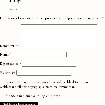
Tack! 🙂
Svara
Lämna
Din e-postadress kommer inte publiceras.
Obligatoriska fält är märkta
*
en
kommentar
Kommentar
*
Namn
*
E-postadress
*
Webbplats
Spara mitt namn, min e-postadress och webbplats i denna
webbläsare till nästa gång jag skriver en kommentar.
Meddela mig om nya inlägg via e-post.